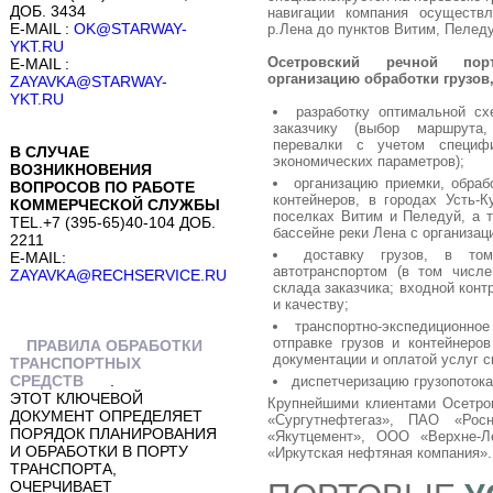
ДОБ. 3434
навигации компания осуществ
E-MAIL :
OK@STARWAY-
р.Лена до пунктов Витим, Пеледу
YKT.RU
Осетровский речной пор
E-MAIL :
организацию обработки грузов
ZAYAVKA@STARWAY-
YKT.RU
разработку оптимальной сх
заказчику (выбор маршрута,
перевалки с учетом специфи
В СЛУЧАЕ
экономических параметров);
ВОЗНИКНОВЕНИЯ
организацию приемки, обраб
ВОПРОСОВ ПО РАБОТЕ
контейнеров, в городах Усть-К
КОММЕРЧЕСКОЙ СЛУЖБЫ
поселках Витим и Пеледуй, а т
TEL.+7 (395-65)40-104 ДОБ.
бассейне реки Лена с организац
2211
доставку грузов, в то
E-MAIL:
автотранспортом (в том числ
ZAYAVKA@RECHSERVICE.RU
склада заказчика; входной кон
и качеству;
транспортно-экспедиционно
отправке грузов и контейнер
ПРАВИЛА ОБРАБОТКИ
документации и оплатой услуг 
ТРАНСПОРТНЫХ
СРЕДСТВ
.
диспетчеризацию грузопотока
ЭТОТ КЛЮЧЕВОЙ
Крупнейшими клиентами Осетро
ДОКУМЕНТ ОПРЕДЕЛЯЕТ
«Сургутнефтегаз», ПАО «Ро
ПОРЯДОК ПЛАНИРОВАНИЯ
«Якутцемент», ООО «Верхне-Л
И ОБРАБОТКИ В ПОРТУ
«Иркутская нефтяная компания».
ТРАНСПОРТА,
ОЧЕРЧИВАЕТ