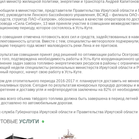
ил министр жилищной политики, энергетики и транспорта Андрей Капитонов
ообщили в министерстве, представители Правительства Иркутской области и
ия), руководители Ленского бассейнового управления, ВСЖД – филиала ОАО 
одств, структур ПАО «Газпром», обозначенных в качестве операторов по дост
ровода «Сила Сибири», 13 мая приняли участие в совещании межведомственн
ационному периоду, которое состоялось в Усть-Куте.
е совещания отмечена готовность всех сил и средств, задействованных в нав
лектованность штатов. Вместе с тем, специалисты-метеорологи подчеркнули
ацию текущего года может маловодность реки Лена и ее притоков.
зультатам совещания принят ряд решений по оптимизации работы Осетровск
 того, подтверждена необходимость работы в Усть-Куте координационного ц
нение задач завоза топливно-энергетических ресурсов в районы с ограничен
ющей недели специалисты региональных министерств Иркутской области и Р
нный процесс, начнут свою работу в Усть-Куте.
ом для отопительного периода 2016-2017 гг. планируется доставить не менее 1
наливных грузов. Сегодня по результатам конкурсных процедур договоры и 
ретение и доставку угля и нефтепродуктов заключены на 82% от необходимо
вка всего объема твёрдого топлива должна быть завершена в период летней 
 доставлено по автомобильным дорогам.
-служба Губернатора Иркутской области и Правительства Иркутской области
РТОВЫЕ
УСЛУГИ