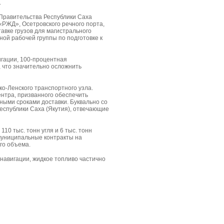
.
 Правительства Республики Саха
«РЖД», Осетровского речного порта,
авке грузов для магистрального
ой рабочей группы по подготовке к
игации, 100-процентная
, что значительно осложнить
о-Ленского транспортного узла.
ентра, призванного обеспечить
ными сроками доставки. Буквально со
еспублики Саха (Якутия), отвечающие
10 тыс. тонн угля и 6 тыс. тонн
муниципальные контракты на
го объема.
навигации, жидкое топливо частично