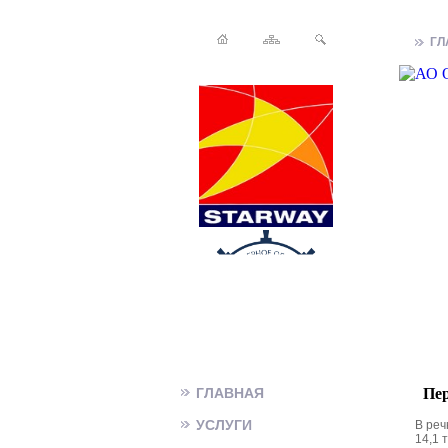
ГЛ
ГЛАВНАЯ
Пер
УСЛУГИ
В реч
14,1 