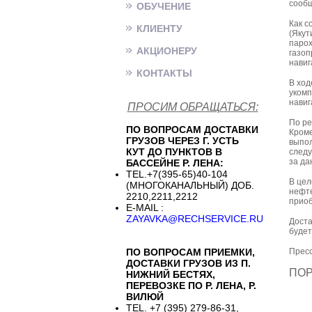
сообщ
ОБУЧЕНИЕ
Как с
КЛИЕНТУ
(Якут
парох
АКЦИОНЕРУ
газоп
навиг
КОНТАКТЫ
В ход
укомп
навиг
ПРОСИМ ОБРАЩАТЬСЯ:
По ре
ПО ВОПРОСАМ ДОСТАВКИ
Кроме
ГРУЗОВ ЧЕРЕЗ Г. УСТЬ
выпол
КУТ ДО ПУНКТОВ В
следу
за да
БАССЕЙНЕ Р. ЛЕНА:
TEL.+7(395-65)40-104
В цел
(МНОГОКАНАЛЬНЫЙ) ДОБ.
нефте
2210,2211,2212
приоб
E-MAIL :
ZAYAVKA@RECHSERVICE.RU
Доста
будет
ПО ВОПРОСАМ ПРИЕМКИ,
Пресс
ДОСТАВКИ ГРУЗОВ ИЗ П.
ПО
НИЖНИЙ БЕСТЯХ,
ПЕРЕВОЗКЕ ПО Р. ЛЕНА, Р.
ВИЛЮЙ
TEL. +7 (395) 279-86-31,