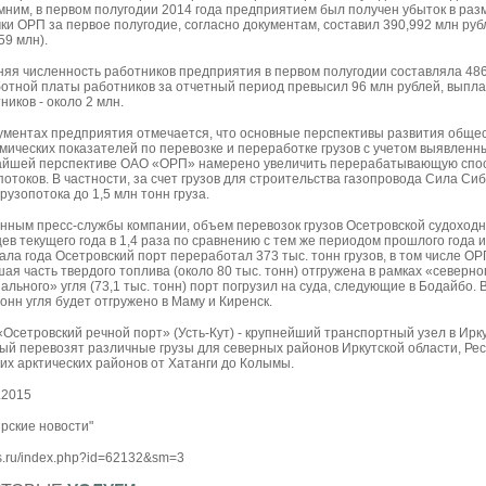
ним, в первом полугодии 2014 года предприятием был получен убыток в раз
ки ОРП за первое полугодие, согласно документам, составил 390,992 млн рубл
59 млн).
яя численность работников предприятия в первом полугодии составляла 486
отной платы работников за отчетный период превысил 96 млн рублей, выпл
ников - около 2 млн.
ументах предприятия отмечается, что основные перспективы развития обще
мических показателей по перевозке и переработке грузов с учетом выявленн
йшей перспективе ОАО «ОРП» намерено увеличить перерабатывающую спосо
потоков. В частности, за счет грузов для строительства газопровода Сила Си
грузопотока до 1,5 млн тонн груза.
нным пресс-службы компании, объем перевозок грузов Осетровской судоходн
ев текущего года в 1,4 раза по сравнению с тем же периодом прошлого года и 
ала года Осетровский порт переработал 373 тыс. тонн грузов, в том числе ОР
ая часть твердого топлива (около 80 тыс. тонн) отгружена в рамках «северн
ального» угля (73,1 тыс. тонн) порт погрузил на суда, следующие в Бодайбо.
тонн угля будет отгружено в Маму и Киренск.
Осетровский речной порт» (Усть-Кут) - крупнейший транспортный узел в Ирку
ый перевозят различные грузы для северных районов Иркутской области, Ре
их арктических районов от Хатанги до Колымы.
.2015
рские новости"
.ru/index.php?id=62132&sm=3