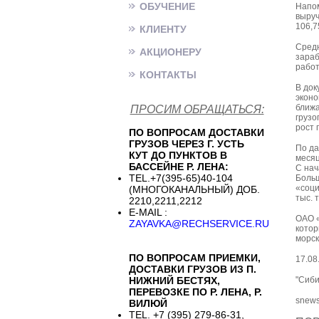
ОБУЧЕНИЕ
Напом
выруч
106,7
КЛИЕНТУ
Средн
АКЦИОНЕРУ
зараб
работ
КОНТАКТЫ
В док
эконо
ближа
ПРОСИМ ОБРАЩАТЬСЯ:
грузо
рост 
ПО ВОПРОСАМ ДОСТАВКИ
ГРУЗОВ ЧЕРЕЗ Г. УСТЬ
По да
КУТ ДО ПУНКТОВ В
месяц
БАССЕЙНЕ Р. ЛЕНА:
С нач
TEL.+7(395-65)40-104
Больш
«соци
(МНОГОКАНАЛЬНЫЙ) ДОБ.
тыс. 
2210,2211,2212
E-MAIL :
ОАО «
ZAYAVKA@RECHSERVICE.RU
котор
морск
ПО ВОПРОСАМ ПРИЕМКИ,
17.08
ДОСТАВКИ ГРУЗОВ ИЗ П.
НИЖНИЙ БЕСТЯХ,
"Сиби
ПЕРЕВОЗКЕ ПО Р. ЛЕНА, Р.
snews
ВИЛЮЙ
TEL. +7 (395) 279-86-31,