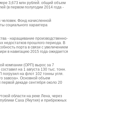
мере 3,673 млн рублей. общий объем
ей (в первом полугодии 2014 года -
 человек. Фонд начисленной
аты социального характера
ства - наращивание производственно-
ых недостатков прошлого периода. В
бность порта в связи с увеличением
бири в навигацию 2015 года ожидается
ой компании (ОРП) вырос за 7
составил на 1 августа 130 тыс. тонн.
П погрузил на флот 102 тонны угля.
ого завоза». Основной объем
 В первой декаде сентября около 20
тской области на реке Лена, через
спублики Саха (Якутия) и прибрежных