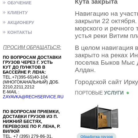
Кута закрыта
ОБУЧЕНИЕ
Навигацию на участк
КЛИЕНТУ
закрыли 22 октября
АКЦИОНЕРУ
морского и речного 
КОНТАКТЫ
устья реки Витим пл
В целом навигация 
ПРОСИМ ОБРАЩАТЬСЯ:
закрыто на реках Ин
ПО ВОПРОСАМ ДОСТАВКИ
поселка Быков Мыс д
ГРУЗОВ ЧЕРЕЗ Г. УСТЬ
КУТ ДО ПУНКТОВ В
Алдан.
БАССЕЙНЕ Р. ЛЕНА:
TEL.+7(395-65)40-104
Городской сайт Ирку
(МНОГОКАНАЛЬНЫЙ) ДОБ.
2210,2211,2212
E-MAIL :
ПОРТОВЫЕ
УСЛУГИ
ZAYAVKA@RECHSERVICE.RU
ПО ВОПРОСАМ ПРИЕМКИ,
ДОСТАВКИ ГРУЗОВ ИЗ П.
НИЖНИЙ БЕСТЯХ,
ПЕРЕВОЗКЕ ПО Р. ЛЕНА, Р.
ВИЛЮЙ
TEL. +7 (395) 279-86-31,
Обработка грузов