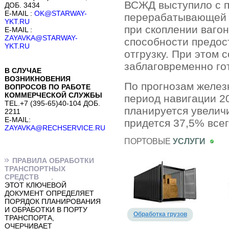
ВСЖД выступило с п
ДОБ. 3434
E-MAIL :
OK@STARWAY-
перерабатывающей с
YKT.RU
при скоплении ваго
E-MAIL :
ZAYAVKA@STARWAY-
способности предос
YKT.RU
отгрузку. При этом
заблаговременно гот
В СЛУЧАЕ
ВОЗНИКНОВЕНИЯ
По прогнозам желез
ВОПРОСОВ ПО РАБОТЕ
КОММЕРЧЕСКОЙ СЛУЖБЫ
период навигации 2
TEL.+7 (395-65)40-104 ДОБ.
планируется увелич
2211
E-MAIL:
придется 37,5% все
ZAYAVKA@RECHSERVICE.RU
ПОРТОВЫЕ
УСЛУГИ
ПРАВИЛА ОБРАБОТКИ
ТРАНСПОРТНЫХ
СРЕДСТВ
.
ЭТОТ КЛЮЧЕВОЙ
ДОКУМЕНТ ОПРЕДЕЛЯЕТ
ПОРЯДОК ПЛАНИРОВАНИЯ
И ОБРАБОТКИ В ПОРТУ
Обработка грузов
ТРАНСПОРТА,
ОЧЕРЧИВАЕТ