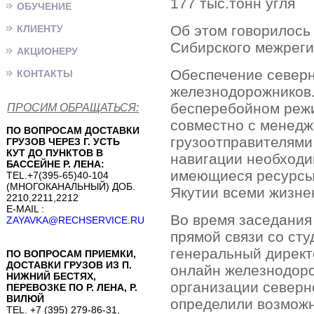
177 тыс.тонн угля
ОБУЧЕНИЕ
Об этом говорилось
КЛИЕНТУ
Сибирского межреги
АКЦИОНЕРУ
Обеспечение северн
КОНТАКТЫ
железнодорожников.
бесперебойном режи
ПРОСИМ ОБРАЩАТЬСЯ:
совместно с менедж
ПО ВОПРОСАМ ДОСТАВКИ
грузоотправителями
ГРУЗОВ ЧЕРЕЗ Г. УСТЬ
КУТ ДО ПУНКТОВ В
навигации необходи
БАССЕЙНЕ Р. ЛЕНА:
имеющиеся ресурсы 
TEL.+7(395-65)40-104
(МНОГОКАНАЛЬНЫЙ) ДОБ.
Якутии всеми жизне
2210,2211,2212
E-MAIL :
Во время заседания
ZAYAVKA@RECHSERVICE.RU
прямой связи со сту
генеральный директ
ПО ВОПРОСАМ ПРИЕМКИ,
ДОСТАВКИ ГРУЗОВ ИЗ П.
онлайн железнодоро
НИЖНИЙ БЕСТЯХ,
организации северн
ПЕРЕВОЗКЕ ПО Р. ЛЕНА, Р.
ВИЛЮЙ
определили возможн
TEL. +7 (395) 279-86-31,